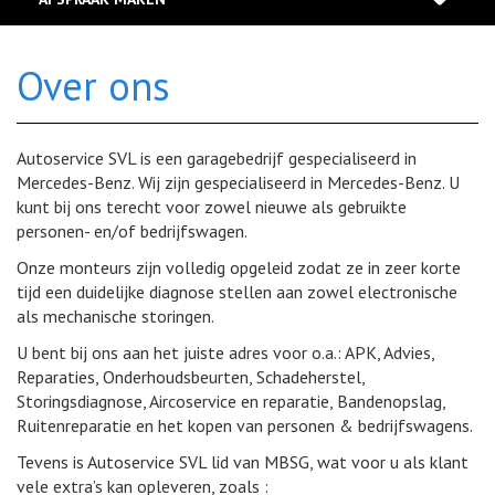
ons af! Nu rijden, straks betalen? Ook dat kan via onze
partners!
Maak online een afspraak. Vul eenvoudigweg ons formulier in
en wij nemen spoedig contact met u op.
Over ons
LEES MEER
LEES MEER
Autoservice SVL is een garagebedrijf gespecialiseerd in
Mercedes-Benz. Wij zijn gespecialiseerd in Mercedes-Benz. U
kunt bij ons terecht voor zowel nieuwe als gebruikte
personen- en/of bedrijfswagen.
Onze monteurs zijn volledig opgeleid zodat ze in zeer korte
tijd een duidelijke diagnose stellen aan zowel electronische
als mechanische storingen.
U bent bij ons aan het juiste adres voor o.a.: APK, Advies,
Reparaties, Onderhoudsbeurten, Schadeherstel,
Storingsdiagnose, Aircoservice en reparatie, Bandenopslag,
Ruitenreparatie en het kopen van personen & bedrijfswagens.
Tevens is Autoservice SVL lid van MBSG, wat voor u als klant
vele extra’s kan opleveren, zoals :