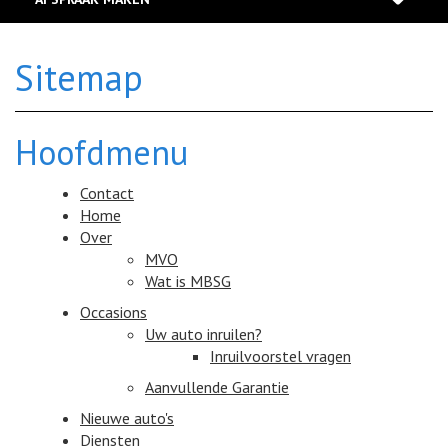
ons af! Nu rijden, straks betalen? Ook dat kan via onze
partners!
Maak online een afspraak. Vul eenvoudigweg ons formulier in
en wij nemen spoedig contact met u op.
Sitemap
LEES MEER
LEES MEER
Hoofdmenu
Contact
Home
Over
MVO
Wat is MBSG
Occasions
Uw auto inruilen?
Inruilvoorstel vragen
Aanvullende Garantie
Nieuwe auto's
Diensten